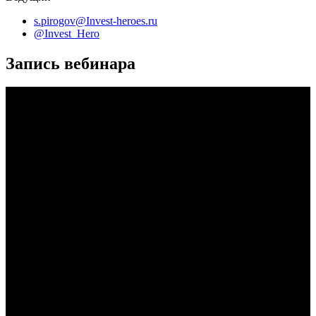
s.pirogov@Invest-heroes.ru
@Invest_Hero
Запись вебинара